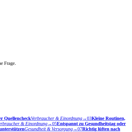
ne Frage.
er Quellencheck
Verbraucher & Einordnung
→
03
Kleine Routinen,
erbraucher & Einordnung
→
05
Entspannt zu Gesundheitstag oder
unterstützen
Gesundheit & Versorgung
→
07
Richtig lüften nach