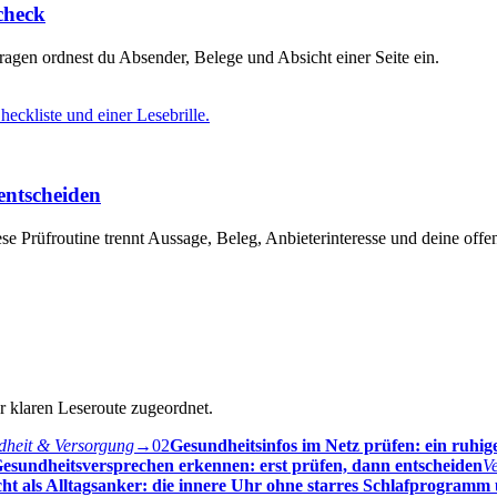
check
Fragen ordnest du Absender, Belege und Absicht einer Seite ein.
entscheiden
 Prüfroutine trennt Aussage, Beleg, Anbieterinteresse und deine offe
er klaren Leseroute zugeordnet.
heit & Versorgung
→
02
Gesundheitsinfos im Netz prüfen: ein ruhig
esundheitsversprechen erkennen: erst prüfen, dann entscheiden
V
ht als Alltagsanker: die innere Uhr ohne starres Schlafprogramm 