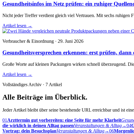
Gesundheitsinfos im Netz prüfen: ein ruhiger Quellen
Nicht jeder Treffer verdient gleich viel Vertrauen. Mit sechs ruhigen 
Artikel lesen
→
Verbraucher & Einordnung · 29. Juni 2026
Gesundheitsversprechen erkennen: erst prüfen, dann 
Große Worte auf kleinen Packungen wirken schnell überzeugend. Diese
Artikel lesen
→
Vollständiges Archiv · 7 Artikel
Alle Beiträge im Überblick.
Jeder Artikel bleibt über seine bestehende URL erreichbar und ist ein
01
Arzttermin gut vorbereiten: eine Seite für mehr Klarheit
Gesund
die wirklich in deinen Alltag passen
Veranstaltungen & Alltag
→
04
G
Vortrag: dein Besuchsplan
Veranstaltungen & Alltag
→
06
Morgenlic