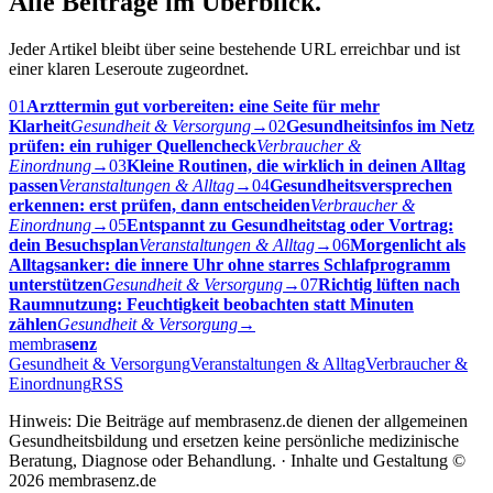
Alle Beiträge im Überblick.
Jeder Artikel bleibt über seine bestehende URL erreichbar und ist
einer klaren Leseroute zugeordnet.
01
Arzttermin gut vorbereiten: eine Seite für mehr
Klarheit
Gesundheit & Versorgung
→
02
Gesundheitsinfos im Netz
prüfen: ein ruhiger Quellencheck
Verbraucher &
Einordnung
→
03
Kleine Routinen, die wirklich in deinen Alltag
passen
Veranstaltungen & Alltag
→
04
Gesundheitsversprechen
erkennen: erst prüfen, dann entscheiden
Verbraucher &
Einordnung
→
05
Entspannt zu Gesundheitstag oder Vortrag:
dein Besuchsplan
Veranstaltungen & Alltag
→
06
Morgenlicht als
Alltagsanker: die innere Uhr ohne starres Schlafprogramm
unterstützen
Gesundheit & Versorgung
→
07
Richtig lüften nach
Raumnutzung: Feuchtigkeit beobachten statt Minuten
zählen
Gesundheit & Versorgung
→
membra
senz
Gesundheit & Versorgung
Veranstaltungen & Alltag
Verbraucher &
Einordnung
RSS
Hinweis: Die Beiträge auf membrasenz.de dienen der allgemeinen
Gesundheitsbildung und ersetzen keine persönliche medizinische
Beratung, Diagnose oder Behandlung. · Inhalte und Gestaltung ©
2026 membrasenz.de