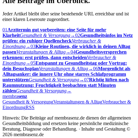
Alle Beiträge im Überblick.
Jeder Artikel bleibt über seine bestehende URL erreichbar und ist
einer klaren Leseroute zugeordnet.
01
Arzttermin gut vorbereiten: eine Seite für mehr
Klarheit
Gesundheit & Versorgung
→
02
Gesundheitsinfos im Netz
prüfen: ein ruhiger Quellencheck
Verbraucher &
Einordnung
→
03
Kleine Routinen, die wirklich in deinen Alltag
passen
Veranstaltungen & Alltag
→
04
Gesundheitsversprechen
erkennen: erst prüfen, dann entscheiden
Verbraucher &
Einordnung
→
05
Entspannt zu Gesundheitstag oder Vortrag:
dein Besuchsplan
Veranstaltungen & Alltag
→
06
Morgenlicht als
Alltagsanker: die innere Uhr ohne starres Schlafprogramm
unterstützen
Gesundheit & Versorgung
→
07
Richtig lüften nach
Raumnutzung: Feuchtigkeit beobachten statt Minuten
zählen
Gesundheit & Versorgung
→
membra
senz
Gesundheit & Versorgung
Veranstaltungen & Alltag
Verbraucher &
Einordnung
RSS
Hinweis: Die Beiträge auf membrasenz.de dienen der allgemeinen
Gesundheitsbildung und ersetzen keine persönliche medizinische
Beratung, Diagnose oder Behandlung. · Inhalte und Gestaltung ©
2026 membrasenz.de