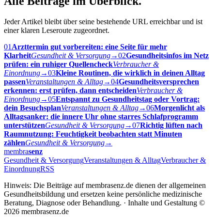
Alle Beiträge im Überblick.
Jeder Artikel bleibt über seine bestehende URL erreichbar und ist
einer klaren Leseroute zugeordnet.
01
Arzttermin gut vorbereiten: eine Seite für mehr
Klarheit
Gesundheit & Versorgung
→
02
Gesundheitsinfos im Netz
prüfen: ein ruhiger Quellencheck
Verbraucher &
Einordnung
→
03
Kleine Routinen, die wirklich in deinen Alltag
passen
Veranstaltungen & Alltag
→
04
Gesundheitsversprechen
erkennen: erst prüfen, dann entscheiden
Verbraucher &
Einordnung
→
05
Entspannt zu Gesundheitstag oder Vortrag:
dein Besuchsplan
Veranstaltungen & Alltag
→
06
Morgenlicht als
Alltagsanker: die innere Uhr ohne starres Schlafprogramm
unterstützen
Gesundheit & Versorgung
→
07
Richtig lüften nach
Raumnutzung: Feuchtigkeit beobachten statt Minuten
zählen
Gesundheit & Versorgung
→
membra
senz
Gesundheit & Versorgung
Veranstaltungen & Alltag
Verbraucher &
Einordnung
RSS
Hinweis: Die Beiträge auf membrasenz.de dienen der allgemeinen
Gesundheitsbildung und ersetzen keine persönliche medizinische
Beratung, Diagnose oder Behandlung. · Inhalte und Gestaltung ©
2026 membrasenz.de