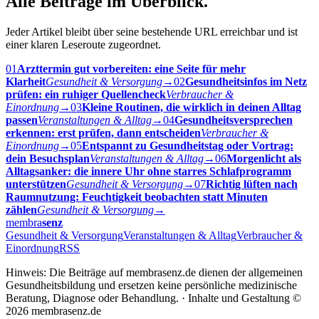
Alle Beiträge im Überblick.
Jeder Artikel bleibt über seine bestehende URL erreichbar und ist
einer klaren Leseroute zugeordnet.
01
Arzttermin gut vorbereiten: eine Seite für mehr
Klarheit
Gesundheit & Versorgung
→
02
Gesundheitsinfos im Netz
prüfen: ein ruhiger Quellencheck
Verbraucher &
Einordnung
→
03
Kleine Routinen, die wirklich in deinen Alltag
passen
Veranstaltungen & Alltag
→
04
Gesundheitsversprechen
erkennen: erst prüfen, dann entscheiden
Verbraucher &
Einordnung
→
05
Entspannt zu Gesundheitstag oder Vortrag:
dein Besuchsplan
Veranstaltungen & Alltag
→
06
Morgenlicht als
Alltagsanker: die innere Uhr ohne starres Schlafprogramm
unterstützen
Gesundheit & Versorgung
→
07
Richtig lüften nach
Raumnutzung: Feuchtigkeit beobachten statt Minuten
zählen
Gesundheit & Versorgung
→
membra
senz
Gesundheit & Versorgung
Veranstaltungen & Alltag
Verbraucher &
Einordnung
RSS
Hinweis: Die Beiträge auf membrasenz.de dienen der allgemeinen
Gesundheitsbildung und ersetzen keine persönliche medizinische
Beratung, Diagnose oder Behandlung. · Inhalte und Gestaltung ©
2026 membrasenz.de