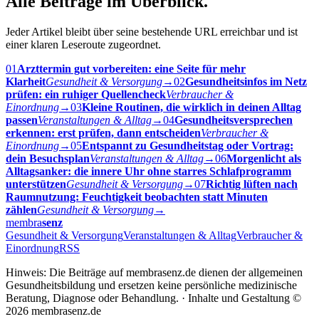
Alle Beiträge im Überblick.
Jeder Artikel bleibt über seine bestehende URL erreichbar und ist
einer klaren Leseroute zugeordnet.
01
Arzttermin gut vorbereiten: eine Seite für mehr
Klarheit
Gesundheit & Versorgung
→
02
Gesundheitsinfos im Netz
prüfen: ein ruhiger Quellencheck
Verbraucher &
Einordnung
→
03
Kleine Routinen, die wirklich in deinen Alltag
passen
Veranstaltungen & Alltag
→
04
Gesundheitsversprechen
erkennen: erst prüfen, dann entscheiden
Verbraucher &
Einordnung
→
05
Entspannt zu Gesundheitstag oder Vortrag:
dein Besuchsplan
Veranstaltungen & Alltag
→
06
Morgenlicht als
Alltagsanker: die innere Uhr ohne starres Schlafprogramm
unterstützen
Gesundheit & Versorgung
→
07
Richtig lüften nach
Raumnutzung: Feuchtigkeit beobachten statt Minuten
zählen
Gesundheit & Versorgung
→
membra
senz
Gesundheit & Versorgung
Veranstaltungen & Alltag
Verbraucher &
Einordnung
RSS
Hinweis: Die Beiträge auf membrasenz.de dienen der allgemeinen
Gesundheitsbildung und ersetzen keine persönliche medizinische
Beratung, Diagnose oder Behandlung. · Inhalte und Gestaltung ©
2026 membrasenz.de