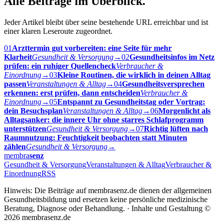
Alle Beiträge im Überblick.
Jeder Artikel bleibt über seine bestehende URL erreichbar und ist
einer klaren Leseroute zugeordnet.
01
Arzttermin gut vorbereiten: eine Seite für mehr
Klarheit
Gesundheit & Versorgung
→
02
Gesundheitsinfos im Netz
prüfen: ein ruhiger Quellencheck
Verbraucher &
Einordnung
→
03
Kleine Routinen, die wirklich in deinen Alltag
passen
Veranstaltungen & Alltag
→
04
Gesundheitsversprechen
erkennen: erst prüfen, dann entscheiden
Verbraucher &
Einordnung
→
05
Entspannt zu Gesundheitstag oder Vortrag:
dein Besuchsplan
Veranstaltungen & Alltag
→
06
Morgenlicht als
Alltagsanker: die innere Uhr ohne starres Schlafprogramm
unterstützen
Gesundheit & Versorgung
→
07
Richtig lüften nach
Raumnutzung: Feuchtigkeit beobachten statt Minuten
zählen
Gesundheit & Versorgung
→
membra
senz
Gesundheit & Versorgung
Veranstaltungen & Alltag
Verbraucher &
Einordnung
RSS
Hinweis: Die Beiträge auf membrasenz.de dienen der allgemeinen
Gesundheitsbildung und ersetzen keine persönliche medizinische
Beratung, Diagnose oder Behandlung. · Inhalte und Gestaltung ©
2026 membrasenz.de