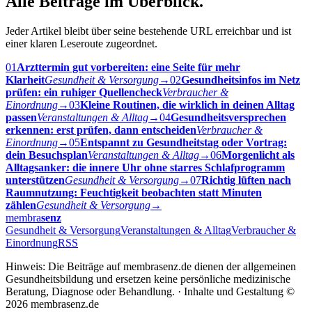
Alle Beiträge im Überblick.
Jeder Artikel bleibt über seine bestehende URL erreichbar und ist
einer klaren Leseroute zugeordnet.
01
Arzttermin gut vorbereiten: eine Seite für mehr
Klarheit
Gesundheit & Versorgung
→
02
Gesundheitsinfos im Netz
prüfen: ein ruhiger Quellencheck
Verbraucher &
Einordnung
→
03
Kleine Routinen, die wirklich in deinen Alltag
passen
Veranstaltungen & Alltag
→
04
Gesundheitsversprechen
erkennen: erst prüfen, dann entscheiden
Verbraucher &
Einordnung
→
05
Entspannt zu Gesundheitstag oder Vortrag:
dein Besuchsplan
Veranstaltungen & Alltag
→
06
Morgenlicht als
Alltagsanker: die innere Uhr ohne starres Schlafprogramm
unterstützen
Gesundheit & Versorgung
→
07
Richtig lüften nach
Raumnutzung: Feuchtigkeit beobachten statt Minuten
zählen
Gesundheit & Versorgung
→
membra
senz
Gesundheit & Versorgung
Veranstaltungen & Alltag
Verbraucher &
Einordnung
RSS
Hinweis: Die Beiträge auf membrasenz.de dienen der allgemeinen
Gesundheitsbildung und ersetzen keine persönliche medizinische
Beratung, Diagnose oder Behandlung. · Inhalte und Gestaltung ©
2026 membrasenz.de